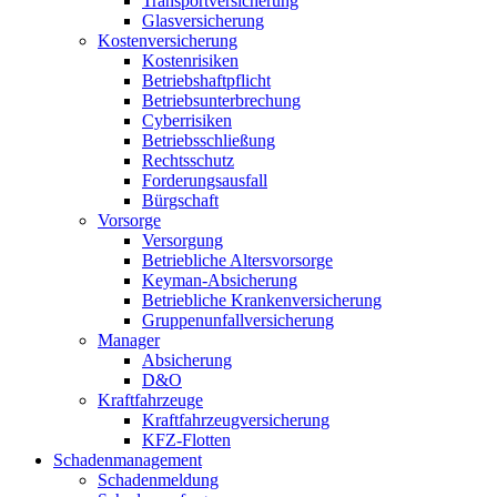
Transportversicherung
Glasversicherung
Kostenversicherung
Kostenrisiken
Betriebshaftpflicht
Betriebsunterbrechung
Cyberrisiken
Betriebsschließung
Rechtsschutz
Forderungsausfall
Bürgschaft
Vorsorge
Versorgung
Betriebliche Altersvorsorge
Keyman-Absicherung
Betriebliche Krankenversicherung
Gruppenunfallversicherung
Manager
Absicherung
D&O
Kraftfahrzeuge
Kraftfahrzeugversicherung
KFZ-Flotten
Schadenmanagement
Schadenmeldung